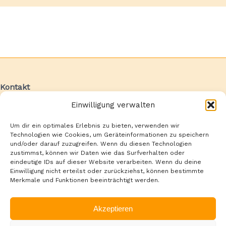
Kontakt
HdV Handwerker des Vertrauens GmbH,
Einwilligung verwalten
Max-Reichpietsch-Straße 20, 51147 Köln
02241 – 89 54 150
Um dir ein optimales Erlebnis zu bieten, verwenden wir
Technologien wie Cookies, um Geräteinformationen zu speichern
info@h-d-v.de
und/oder darauf zuzugreifen. Wenn du diesen Technologien
zustimmst, können wir Daten wie das Surfverhalten oder
eindeutige IDs auf dieser Website verarbeiten. Wenn du deine
Einwilligung nicht erteilst oder zurückziehst, können bestimmte
Merkmale und Funktionen beeinträchtigt werden.
Datenschutz
Akzeptieren
Impressum