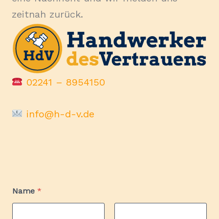
zeitnah zurück.
02241 – 8954150
info@h-d-v.de
E
Name
*
-
M
a