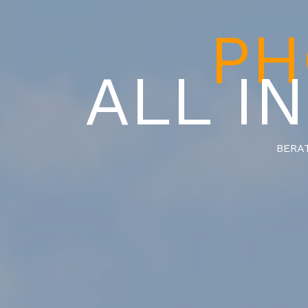
PH
ALL I
BERA